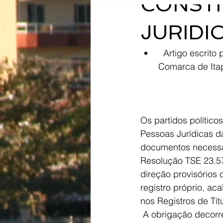
CONSTI
JURIDI
  Artigo escrito por Tatiana Passos que  é Registradora Civil de Pessoas Jurídicas da 
Comarca de Itap
Os partidos político
Pessoas Jurídicas d
documentos necessár
Resolução TSE 23.57
direção provisório
registro próprio, ac
nos Registros de Tí
 A obrigação decorre do parágrafo 2o do artigo 10 da Lei 9.096/95, incluído pela Lei 