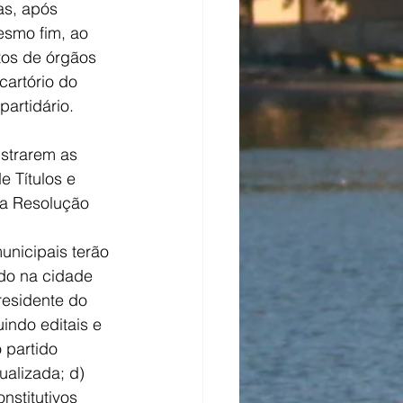
s, após 
esmo fim, ao 
os de órgãos 
artório do 
artidário. 
 Títulos e 
 Resolução 
ndo na cidade 
residente do 
uindo editais e 
 partido 
tualizada; d) 
nstitutivos 