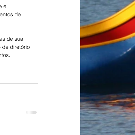
e e 
entos de 
de diretório 
ntos. 