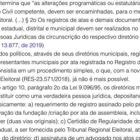
rmina que “as alterações programáticas ou estatutária
cio Civil competente, devem ser encaminhadas, para o m
itoral. (...) § 2o Os registros de atas e demais document
, estadual, distrital e municipal devem ser realizados no c
oas Jurídicas da circunscrição do respectivo diretório p
o 13.877, de 2019) 
presentantes municipais por ata registrada no Registro de
sistia em um procedimento simples, o que, com a nova
leitoral (RES-23.571/2018), já não é mais possível. 
nstituir como uma verdadeira pessoa jurídica, deposita
asicamente: a) requerimento de registro assinado pelo p
vação da fundação /criação por ata de assembleia, incl
er (duas vias originais); c) Certidão de Regularidade do
tadual, a ser fornecida pelo Tribunal Regional Eleitoral, a
do diretório; d) assinatura de um advogado nos atos co