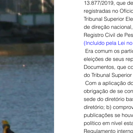
13.877/2019, que dete
registradas no Ofí
Tribunal Superior Ele
de direção nacional
Registro Civil de Pess
(Incluído pela Lei n
 Era comum os partidos políticos, através de seus diretórios municipais, registrarem as 
eleições de seus re
Documentos, que con
do Tribunal Superior E
 Com a aplicação do artigo 10, parágrafo 2o da Lei 9.096/95, os diretórios municipais terão 
obrigação de se co
sede do diretório b
diretório; b) compro
publicações se houv
político em nível es
Regulamento interno 