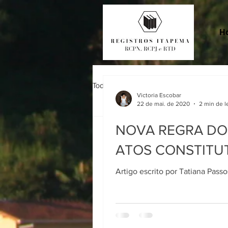
H
Todos posts
Victoria Escobar
22 de mai. de 2020
2 min de l
Victoria Escobar
2
NOVA REGRA DO 
NOVA R
ATOS CONSTITU
DIRETÓ
REGIST