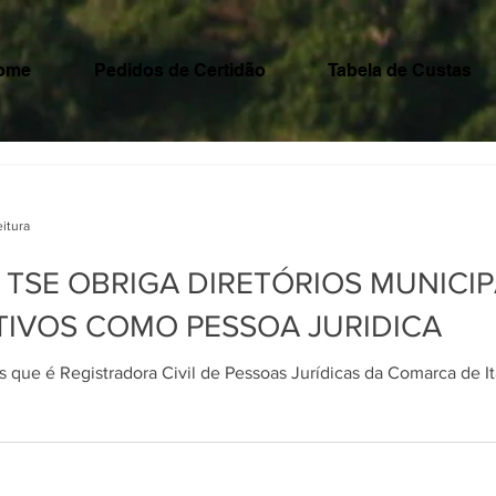
ome
Pedidos de Certidão
Tabela de Custas
eitura
2 de mai. de 2020
2 min de leitura
TSE OBRIGA DIRETÓRIOS MUNICIP
EGRA DO TSE OBRIG
TIVOS COMO PESSOA JURIDICA
RIOS MUNICIPAIS A
Artigo escrito por Tatiana Passos que é Registradora Civil de Pessoas Jurídicas d
RAREM ATOS